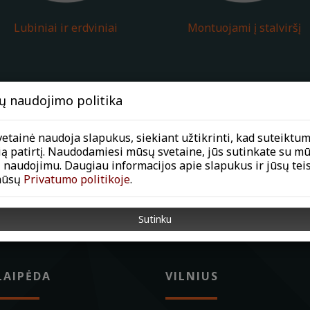
Lubiniai ir erdviniai
Montuojami į stalviršį
ų naudojimo politika
etainė naudoja slapukus, siekiant užtikrinti, kad suteiktu
ią patirtį. Naudodamiesi mūsų svetaine, jūs sutinkate su m
 naudojimu. Daugiau informacijos apie slapukus ir jūsų tei
mūsų
Privatumo politikoje
.
Sutinku
LAIPĖDA
VILNIUS