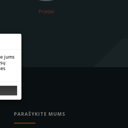
Priedai
me jums
ūsų
ses
PARAŠYKITE MUMS