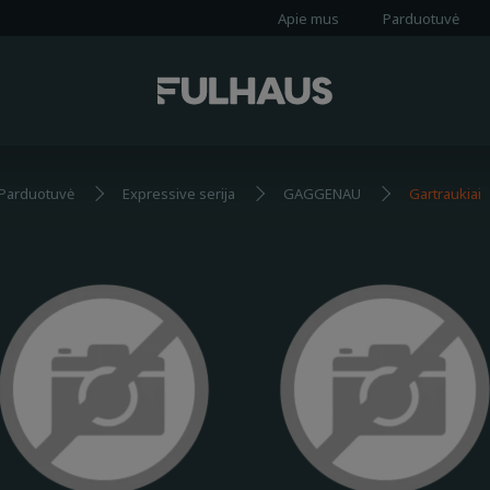
Apie mus
Parduotuvė
Parduotuvė
Expressive serija
GAGGENAU
Gartraukiai