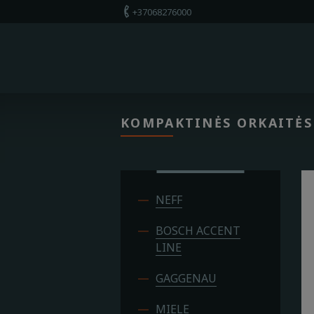
+37068276000
+37068276000
Apie mus
Parduotuvė
KOMPAKTINĖS ORKAITĖS
Paslaugos
Kontaktai
NEFF
BOSCH ACCENT
LINE
GAGGENAU
MIELE