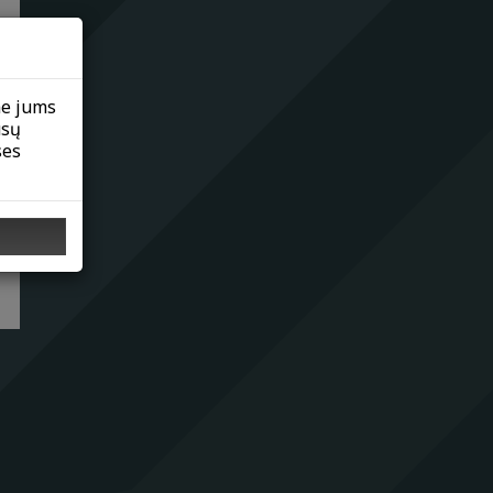
me jums
ūsų
ses