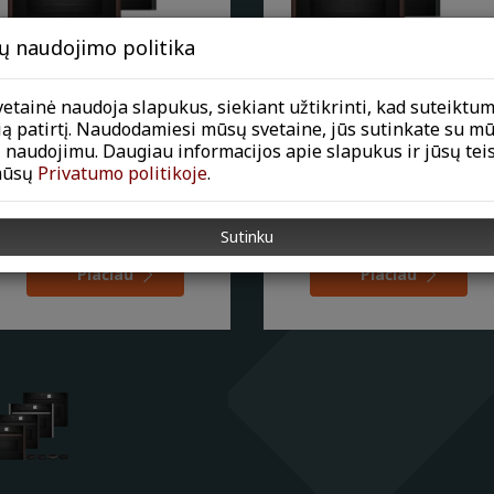
ų naudojimo politika
NEFF Kompaktinė Orkaitė
NEFF Kompaktinė Orkaitė
etainė naudoja slapukus, siekiant užtikrinti, kad suteiktu
su mikrobangų funkcija
su mikrobangų funkcija
ią patirtį. Naudodamiesi mūsų svetaine, jūs sutinkate su m
C29MY7MY0
C29MS3AY0
 naudojimu. Daugiau informacijos apie slapukus ir jūsų tei
mūsų
Privatumo politikoje
.
Flex Design kompaktiška
Flex Design kompaktiška
orkaitė, mikrobangų krosnelė ir
įmontuojamoji orkaitė su
Flex Control. Keičiami dizaino
mikrobangų krosnele. Keičiami
Sutinku
elementai, ku
dizaino elementai, ku
Plačiau
Plačiau