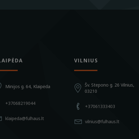
LAIPĖDA
VILNIUS
Šv. Stepono g. 26 Vilnius,
Minijos g. 64, Klaipėda
03210
+37068219044
+37061333403
klaipeda@fulhaus.lt
vilnius@fulhaus.lt