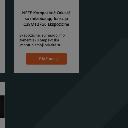
NEFF Kompaktinė Orkaitė
su mikrobangų funkcija
C28MT27G0 Ekspozicinė
Ekspozicinė, su naudojimo
žymėmis / Kompaktiška
įmontuojamoji orkaitė su
integruota mikrobangų krosn
Plačiau