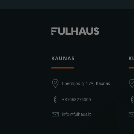
KAUNAS
K
Chemijos g. 17A, Kaunas
+37068276000
info@fulhaus.lt