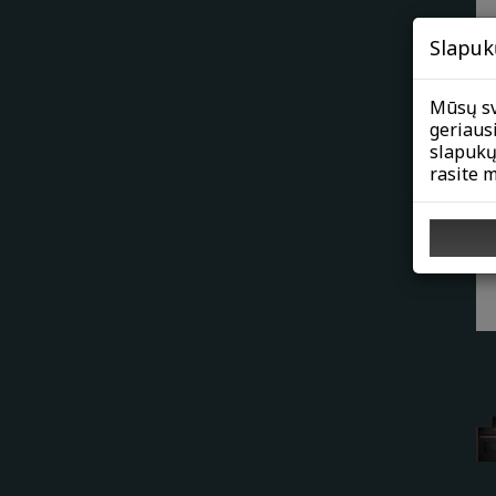
Slapuk
Mūsų sv
geriaus
slapukų
rasite 