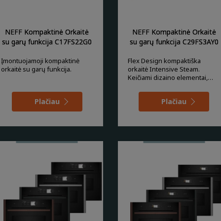
NEFF Kompaktinė Orkaitė
NEFF Kompaktinė Orkaitė
su garų funkcija C17FS22G0
su garų funkcija C29FS3AY0
Įmontuojamoji kompaktinė
Flex Design kompaktiška
orkaitė su garų funkcija.
orkaitė Intensive Steam.
Keičiami dizaino elementai,
kurių spalvą galima rin
Plačiau
Plačiau