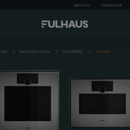
Apie mus
Parduotuvė
tuvė
Expressive serija
GAGGENAU
Orkaitės