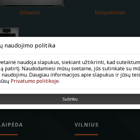
Orkaitės
Kompaktinės
ų naudojimo politika
etainė naudoja slapukus, siekiant užtikrinti, kad suteiktu
ią patirtį. Naudodamiesi mūsų svetaine, jūs sutinkate su m
 naudojimu. Daugiau informacijos apie slapukus ir jūsų tei
mūsų
Privatumo politikoje
.
Sutinku
LAIPĖDA
VILNIUS