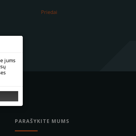
Priedai
me jums
ūsų
ses
PARAŠYKITE MUMS