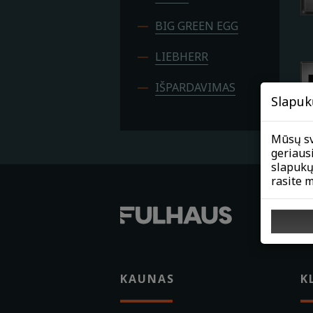
BIG GREEN EGG
LIEBHERR
IŠPARDAVIMAS
Slapuk
Mūsų sv
geriaus
slapukų
rasite 
KAUNAS
K