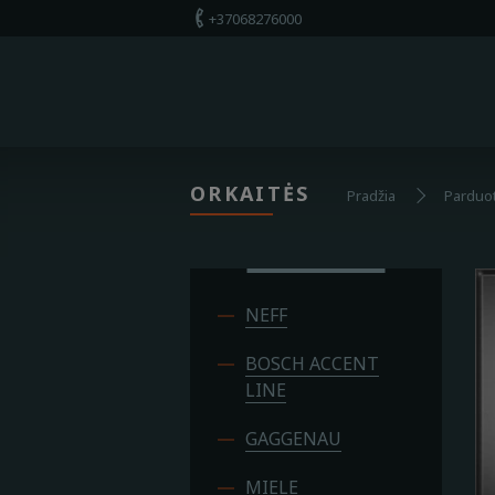
+37068276000
+37068276000
Apie mus
Parduotuvė
ORKAITĖS
Pradžia
Parduo
Paslaugos
Kontaktai
NEFF
BOSCH ACCENT
LINE
GAGGENAU
MIELE