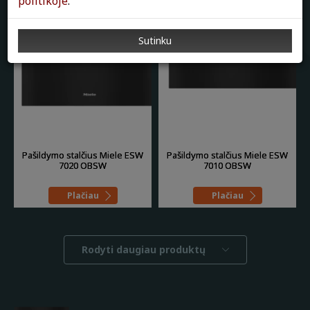
politikoje
.
Sutinku
Pašildymo stalčius Miele ESW
Pašildymo stalčius Miele ESW
7020 OBSW
7010 OBSW
Plačiau
Plačiau
Rodyti daugiau produktų