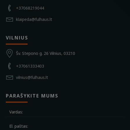
+37068219044
klaipeda@fulhaus.lt
VILNIUS
Šv. Stepono g. 26 Vilnius, 03210
+37061333403
vilnius@fulhaus.lt
PARAŠYKITE MUMS