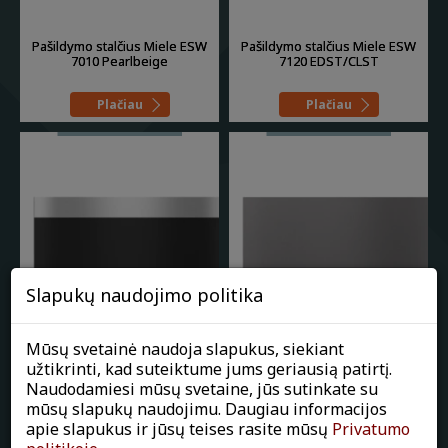
Pašildymo stalčius Miele ESW
Pašildymo stalčius Miele ESW
7010 Pearlbeige
7120 EDST/CLST
Plačiau
Plačiau
Slapukų naudojimo politika
Mūsų svetainė naudoja slapukus, siekiant
Pašildymo stalčius Miele ESW
Pašildymo stalčius Miele ESW
užtikrinti, kad suteiktume jums geriausią patirtį.
7020 EDST/CLST
7020 GRGR
Naudodamiesi mūsų svetaine, jūs sutinkate su
mūsų slapukų naudojimu. Daugiau informacijos
Plačiau
Plačiau
apie slapukus ir jūsų teises rasite mūsų
Privatumo