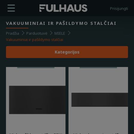
Prisijungti
+37068276000
VAKUUMINIAI IR PAŠILDYMO STALČIAI
Apie mus
Pradžia
Parduotuvė
MIELE
Vakuuminiai ir pašildymo stalčiai
Parduotuvė
Kategorijos
Paslaugos
Kontaktai