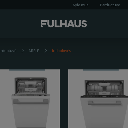
Apie mus
Parduotuvė
arduotuvė
MIELE
Indaplovės