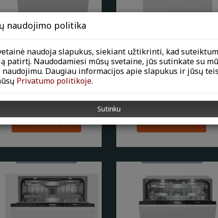
ų naudojimo politika
etainė naudoja slapukus, siekiant užtikrinti, kad suteiktu
Miele G 7985 XXL SCVi
Miele indaplovė G 7920 Sci
ią patirtį. Naudodamiesi mūsų svetaine, jūs sutinkate su m
AutoDos K2O
OBSW
 naudojimu. Daugiau informacijos apie slapukus ir jūsų tei
mūsų
Privatumo politikoje
.
Visiškai įmontuojama indaplovė
Dalinai įmontuojama Miele
− "Miele" visagalis virtuvės
indaplovė G 7920 Sci OBSW
dizainui be rankenėlių.
Sutinku
Plačiau
Plačiau