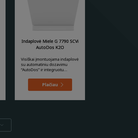
Indaplovė Miele G 7790 SCVi
AutoDos K2O
Visiškai įmontuojama indaplovė
su automatiniu dozavimu
“AutoDos” ir integruotu
“PowerDisk”.
Plačiau