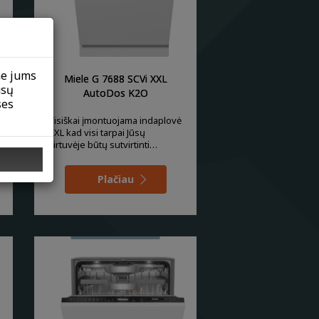
me jums
Miele G 7688 SCVi XXL
ūsų
AutoDos K2O
ses
Visiškai įmontuojama indaplovė
XXL kad visi tarpai Jūsų
virtuvėje būtų sutvirtinti
tobulai, naudokit
Plačiau