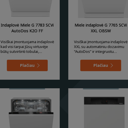
Indaplovė Miele G 7783 SCVi
Miele indaplovė G 7765 SCVi
AutoDos K2O FF
XXL OBSW
Visiškai įmontuojama indaplovė
Visiškai įmontuojama indaplovė
kad visi tarpai Jūsų virtuvėje
XXL su automatiniu dozavimu
būtų sutvirtinti tobulai,
“AutoDos” ir integruotu
naudokite “F
“PowerDisk”.
Plačiau
Plačiau