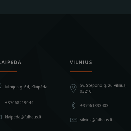
LAIPĖDA
VILNIUS
Šv. Stepono g. 26 Vilnius,
Minijos g. 64, Klaipėda
03210
+37068219044
+37061333403
klaipeda@fulhaus.lt
vilnius@fulhaus.lt