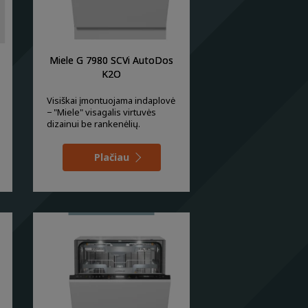
Miele G 7980 SCVi AutoDos
K2O
Visiškai įmontuojama indaplovė
− "Miele" visagalis virtuvės
dizainui be rankenėlių.
Plačiau