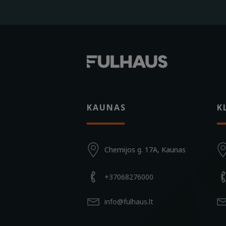
KAUNAS
K
Chemijos g. 17A, Kaunas
+37068276000
info@fulhaus.lt