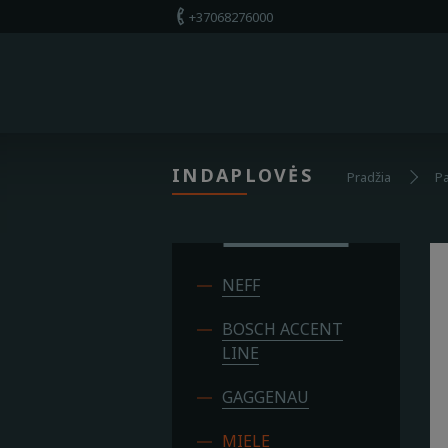
+37068276000
+37068276000
Apie mus
Parduotuvė
INDAPLOVĖS
Pradžia
P
Paslaugos
Kontaktai
NEFF
BOSCH ACCENT
LINE
GAGGENAU
MIELE