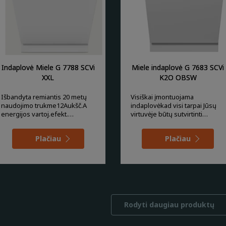
Indaplovė Miele G 7788 SCVi
Miele indaplovė G 7683 SCVi
XXL
K2O OBSW
Išbandyta remiantis 20 metų
Visiškai įmontuojama
naudojimo trukme12Aukšč.A
indaplovėkad visi tarpai Jūsų
energijos vartoj.efekt.
virtuvėje būtų sutvirtinti
klasėEnergijos vartoji
tobulai, naudokite “Fr
Plačiau
Plačiau
Rodyti daugiau produktų