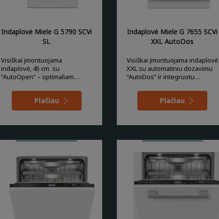
Indaplovė Miele G 5790 SCVi
Indaplovė Miele G 7655 SCVi
SL
XXL AutoDos
Visiškai įmontuojama
Visiškai įmontuojama indaplovė
indaplovė, 45 cm su
XXL su automatiniu dozavimu
“AutoOpen” – optimaliam
“AutoDos” ir integruotu
džiovinimo rezultatui.
“PowerDisk”.
Plačiau
Plačiau