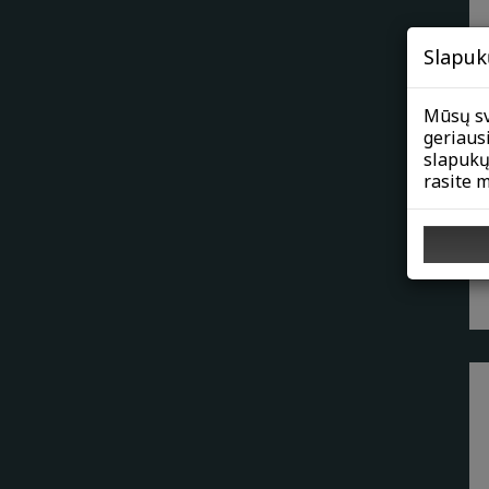
Slapuk
Mūsų sv
geriaus
slapukų
rasite 