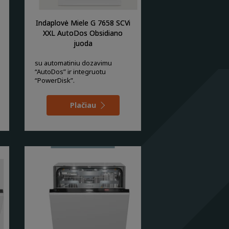
Indaplovė Miele G 7658 SCVi
XXL AutoDos Obsidiano
juoda
su automatiniu dozavimu
“AutoDos” ir integruotu
“PowerDisk”.
Plačiau