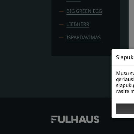
BIG GREEN EGG
LIEBHERR
IŠPARDAVIMAS
Slapuk
Mūsų sv
geriaus
slapukų
rasite 