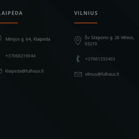
LAIPĖDA
VILNIUS
Šv. Stepono g. 26 Vilnius,
Minijos g. 64, Klaipėda
03210
+37068219044
+37061333403
klaipeda@fulhaus.lt
vilnius@fulhaus.lt