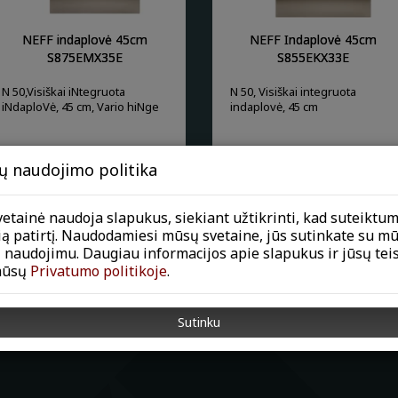
NEFF indaplovė 45cm
NEFF Indaplovė 45cm
S875EMX35E
S855EKX33E
N 50,Visiškai iNtegruota
N 50, Visiškai integruota
iNdaploVė, 45 cm, Vario hiNge
indaplovė, 45 cm
Plačiau
Plačiau
ų naudojimo politika
etainė naudoja slapukus, siekiant užtikrinti, kad suteiktu
ią patirtį. Naudodamiesi mūsų svetaine, jūs sutinkate su m
 naudojimu. Daugiau informacijos apie slapukus ir jūsų tei
mūsų
Privatumo politikoje
.
Sutinku