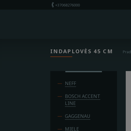
+37068276000
+37068276000
Apie mus
Parduotuvė
INDAPLOVĖS 45 CM
Prad
Paslaugos
Kontaktai
NEFF
BOSCH ACCENT
LINE
GAGGENAU
MIELE