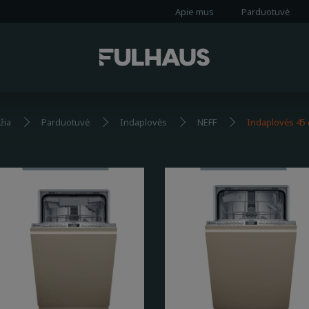
Apie mus
Parduotuvė
žia
Parduotuvė
Indaplovės
NEFF
Indaplovės 45