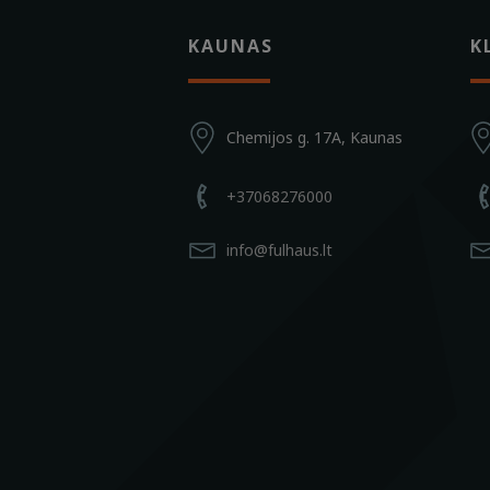
KAUNAS
K
Chemijos g. 17A, Kaunas
+37068276000
info@fulhaus.lt