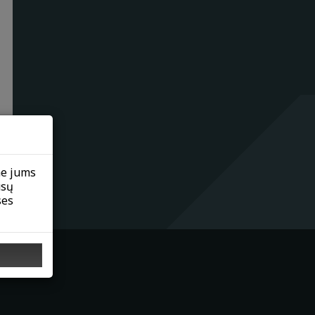
me jums
ūsų
ses