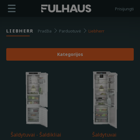
Prisijungti
+37068276000
LIEBHERR
Pradžia
Parduotuvė
Liebherr
Apie mus
Parduotuvė
Kategorijos
Paslaugos
Kontaktai
Šaldytuvai - Šaldikliai
Šaldytuvai