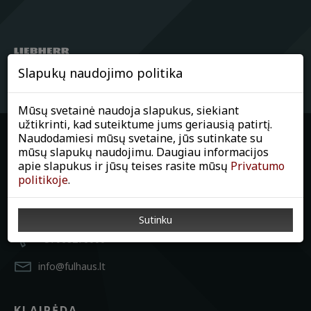
Slapukų naudojimo politika
Mūsų svetainė naudoja slapukus, siekiant
užtikrinti, kad suteiktume jums geriausią patirtį.
Naudodamiesi mūsų svetaine, jūs sutinkate su
mūsų slapukų naudojimu. Daugiau informacijos
apie slapukus ir jūsų teises rasite mūsų
Privatumo
KAUNAS
politikoje
.
Chemijos g. 17A, Kaunas
Sutinku
+37068276000
info@fulhaus.lt
KLAIPĖDA