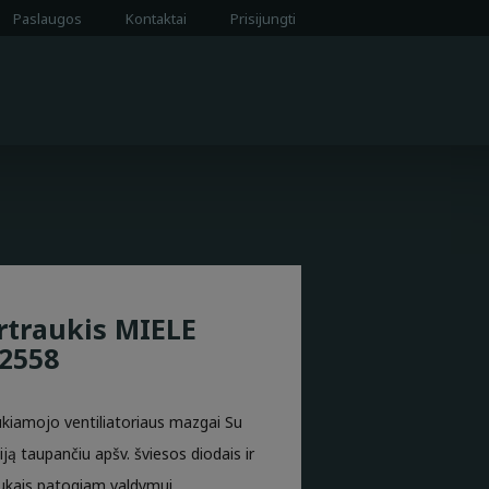
Paslaugos
Kontaktai
Prisijungti
rtraukis MIELE
2558
ukiamojo ventiliatoriaus mazgai Su
iją taupančiu apšv. šviesos diodais ir
kais patogiam valdymui.