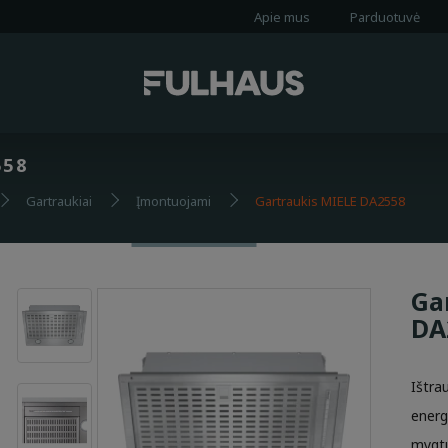
Apie mus
Parduotuvė
558
Gartraukiai
Įmontuojami
Gartraukis MIELE DA2558
Ga
DA
Ištra
energ
mygtu