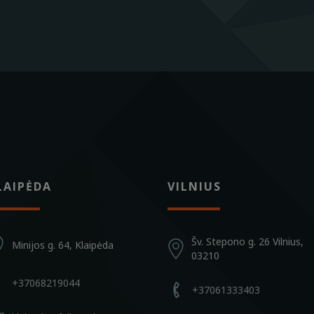
LAIPĖDA
VILNIUS
Šv. Stepono g. 26 Vilnius,
Minijos g. 64, Klaipėda
03210
+37068219044
+37061333403