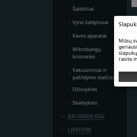
Šaldikliai
Vyno šaldytuvai
Slapuk
Kavos aparatai
Mūsų sv
geriaus
Mikrobangų
slapukų
krosnelės
rasite 
Vakuuminiai ir
pašildymo stalčiai
Džiovyklės
Skalbyklės
BIG GREEN EGG
LIEBHERR