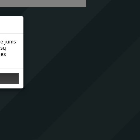
me jums
ūsų
ses