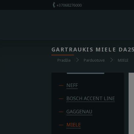
+37068276000
+37068276000
Apie mus
Parduotuvė
GARTRAUKIS MIELE DA2
Paslaugos
Pradžia
Parduotuvė
MIELE
Kontaktai
NEFF
BOSCH ACCENT LINE
GAGGENAU
MIELE