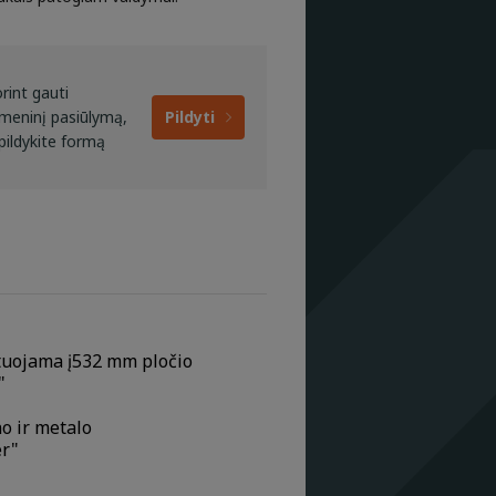
rint gauti
meninį pasiūlymą,
Pildyti
pildykite formą
ntuojama į532 mm pločio
"
no ir metalo
er"