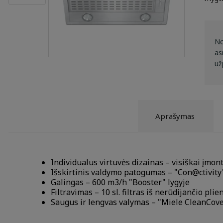
No
as
už
Aprašymas
Individualus virtuvės dizainas – visiškai įmo
Išskirtinis valdymo patogumas – "Con@ctivity
Galingas – 600 m3/h "Booster" lygyje
Filtravimas – 10 sl. filtras iš nerūdijančio plie
Saugus ir lengvas valymas – "Miele CleanCov